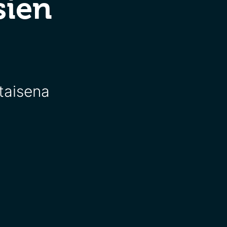
sien
taisena