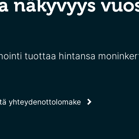
la näkyvyys vuo
ointi tuottaa hintansa moninker
ytä yhteydenottolomake