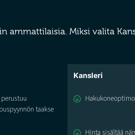
ammattilaisia. Miksi valita Kans
Kansleri
 perustuu
Hakukoneoptimoin
rjouspyynnön taakse
Hinta sisältää nä