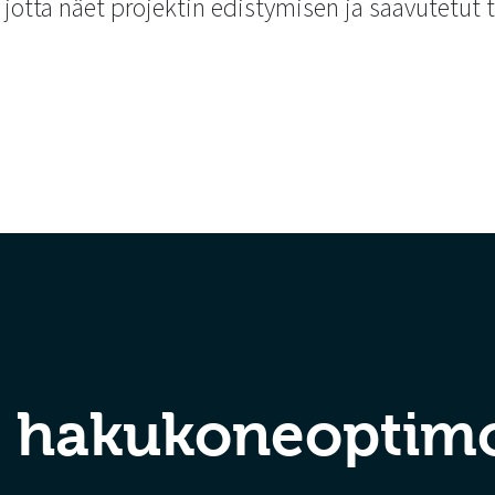
, jotta näet projektin edistymisen ja saavutetut 
n hakukoneoptimo