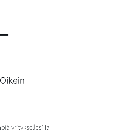
 –
 Oikein
iä yrityksellesi ja