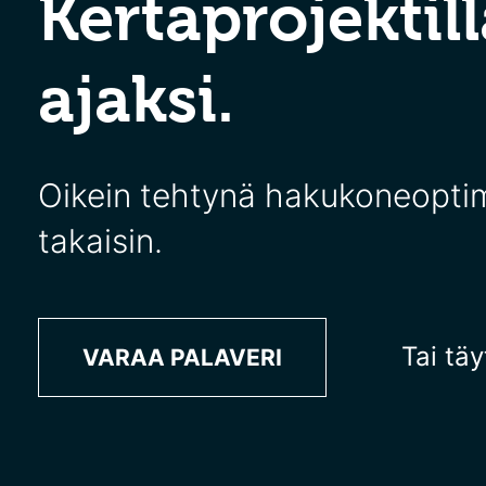
Kertaprojektil
ajaksi.
Oikein tehtynä hakukoneoptim
takaisin.
Tai tä
VARAA PALAVERI