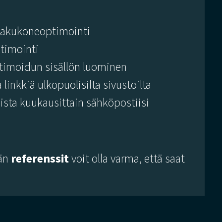
hakukoneoptimointi
ptimointi
imoidun sisällön luominen
 linkkiä ulkopuolisilta sivustoilta
sista kuukausittain sähköpostiisi
än
referenssit
voit olla varma, että saat