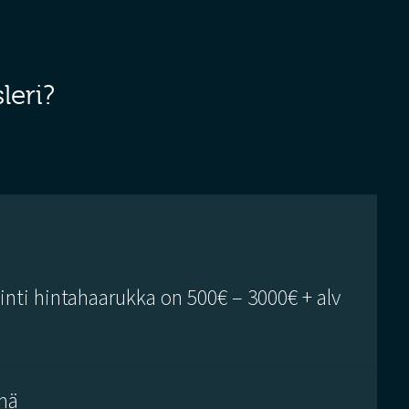
leri?
ti hintahaarukka on 500€ – 3000€ + alv
mä