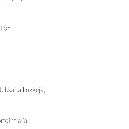
i on
kkaita linkkejä,
tointia ja