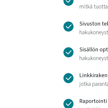
mitkä tuotta
Sivuston te
hakukoneyst
Sisällön opt
hakukoneystä
Linkkiraken
jotka parant
Raportointi 