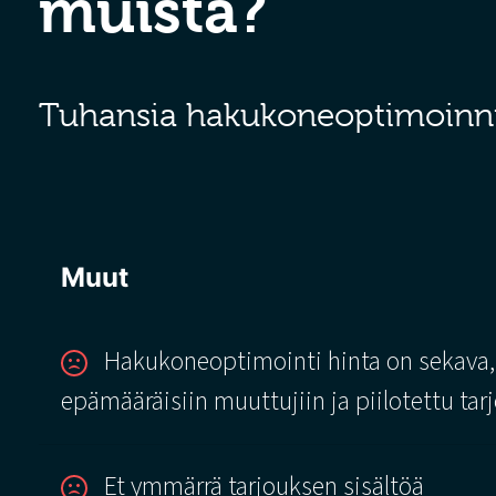
muista?
Tuhansia hakukoneoptimoinnin 
Muut
Hakukoneoptimointi hinta on sekava,
epämääräisiin muuttujiin ja piilotettu ta
Et ymmärrä tarjouksen sisältöä