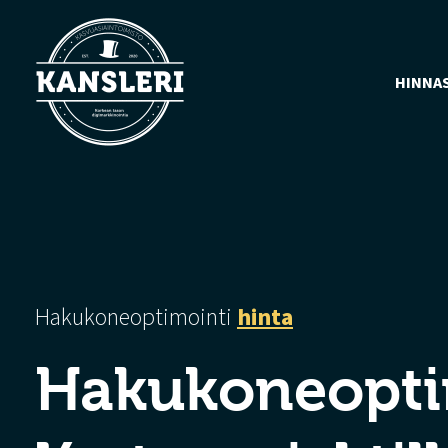
HINNA
Hakukoneoptimointi
hinta
Hakukone­opti