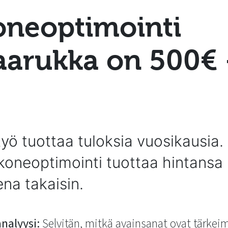
ne­optimointi
aarukka on 500€
työ tuottaa tuloksia vuosikausia.
koneoptimointi tuottaa hintansa
na takaisin.
nalyysi:
Selvitän, mitkä avainsanat ovat tärkeimp