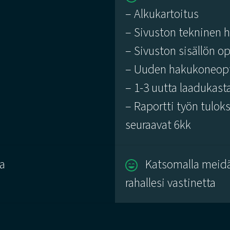
– Alkukartoitus
– Sivuston tekninen 
– Sivuston sisällön o
– Uuden hakukoneopt
– 1-3 uutta laadukasta
– Raportti työn tulok
seuraavat 6kk
ta
Katsomalla meid
rahallesi vastinetta