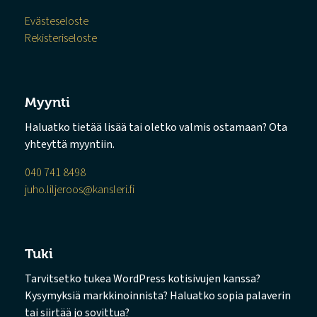
Evästeseloste
Rekisteriseloste
Myynti
Haluatko tietää lisää tai oletko valmis ostamaan? Ota
yhteyttä myyntiin.
040 741 8498
juho.liljeroos@kansleri.fi
Tuki
Tarvitsetko tukea WordPress kotisivujen kanssa?
Kysymyksiä markkinoinnista? Haluatko sopia palaverin
tai siirtää jo sovittua?