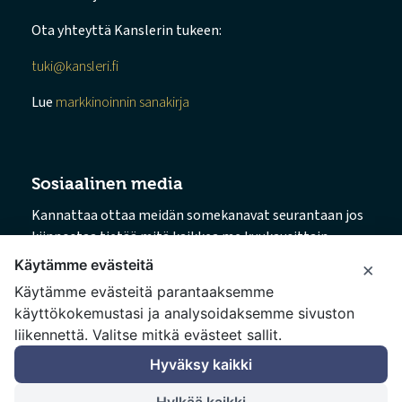
Ota yhteyttä Kanslerin tukeen:
tuki@kansleri.fi
Lue
markkinoinnin sanakirja
Sosiaalinen media
Kannattaa ottaa meidän somekanavat seurantaan jos
kiinnostaa tietää mitä kaikkea me kuukausittain
puuhaillaan.
Käytämme evästeitä
×
Käytämme evästeitä parantaaksemme
→ Facebook
käyttökokemustasi ja analysoidaksemme sivuston
→ Instagram
liikennettä. Valitse mitkä evästeet sallit.
→ LinkedIn
→ TikTok
Hyväksy kaikki
Hylkää kaikki