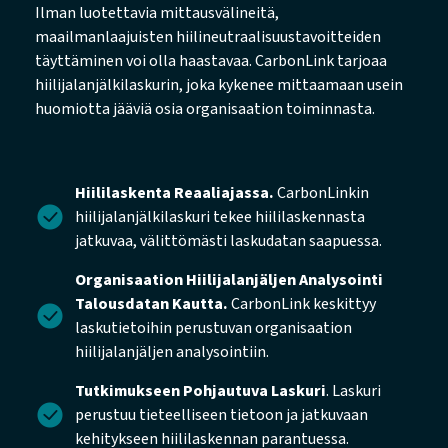
Ilman luotettavia mittausvälineitä,
maailmanlaajuisten hiilineutraalisuustavoitteiden
täyttäminen voi olla haastavaa. CarbonLink tarjoaa
hiilijalanjälkilaskurin, joka kykenee mittaamaan usein
huomiotta jääviä osia organisaation toiminnasta.
Hiililaskenta Reaaliajassa.
CarbonLinkin
hiilijalanjälkilaskuri tekee hiililaskennasta
jatkuvaa, välittömästi laskudatan saapuessa.
Organisaation Hiilijalanjäljen Analysointi
Talousdatan Kautta.
CarbonLink keskittyy
laskutietoihin perustuvan organisaation
hiilijalanjäljen analysointiin.
Tutkimukseen Pohjautuva Laskuri
. Laskuri
perustuu tieteelliseen tietoon ja jatkuvaan
kehitykseen hiililaskennan parantuessa.