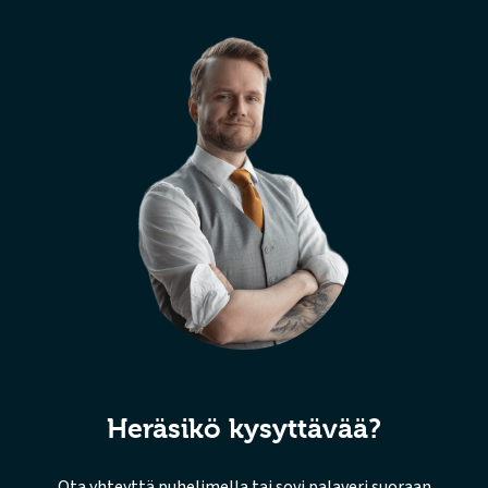
Heräsikö kysyttävää?
Ota yhteyttä puhelimella tai sovi palaveri suoraan