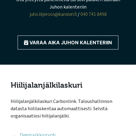
Juhon kalenteriin
juho.liljeroos@kansleri.fi
/
040 741 8498
VARAA AIKA JUHON KALENTERIIN
Hiilijalanjälkilaskuri
Hiilijalanjälkilaskuri Carbonlink. Taloushallinnon
datasta hiililaskentaa automaattisesti. Selvitä
organisaatiosi hiilijalanjälki.
Digimarkkinointi