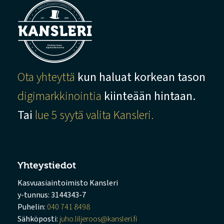
Ota yhteyttä
kun haluat korkean tason
digimarkkinointia
kiinteään hintaan.
Tai
lue 5 syytä valita Kansleri.
Yhteystiedot
Kasvuasiaintoimisto Kansleri
y-tunnus: 3144343-7
Puhelin:
040 741 8498
Sähköposti:
juho.liljeroos@kansleri.fi