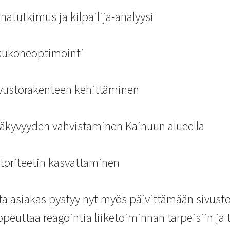
natutkimus ja kilpailija-analyysi
kukoneoptimointi
sivustorakenteen kehittäminen
näkyvyyden vahvistaminen Kainuun alueella
toriteetin kasvattaminen
a asiakas pystyy nyt myös päivittämään sivusto
opeuttaa reagointia liiketoiminnan tarpeisiin ja