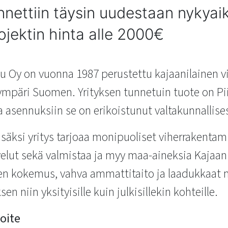
nnettiin täysin uudestaan nykyaik
rojektin hinta alle 2000€
lu Oy on vuonna 1987 perustettu kajaanilainen vi
 ympäri Suomen. Yrityksen tunnetuin tuote on Pii
a asennuksiin se on erikoistunut valtakunnallises
säksi yritys tarjoaa monipuoliset viherrakentam
lut sekä valmistaa ja myy maa-aineksia Kajaan
oden kokemus, vahva ammattitaito ja laadukkaat m
n niin yksityisille kuin julkisillekin kohteille.
voite