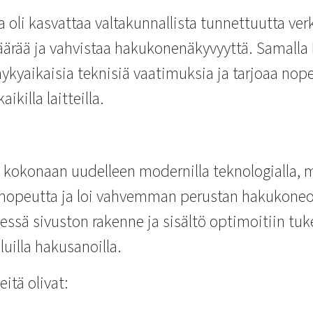
a oli kasvattaa valtakunnallista tunnettuutta verk
ärää ja vahvistaa hakukonenäkyvyyttä. Samalla h
nykyaikaisia teknisiä vaatimuksia ja tarjoaa nop
killa laitteilla.
n kokonaan uudelleen modernilla teknologialla, 
snopeutta ja loi vahvemman perustan hakukoneo
essä sivuston rakenne ja sisältö optimoitiin 
luilla hakusanoilla.
itä olivat: