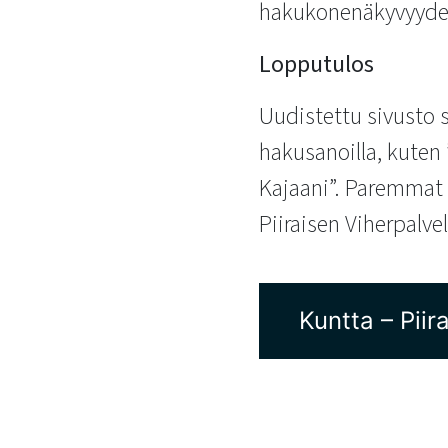
hakukonenäkyvyyden
Lopputulos
Uudistettu sivusto s
hakusanoilla, kuten 
Kajaani”. Paremmat 
Piiraisen Viherpalv
Kuntta – Piir