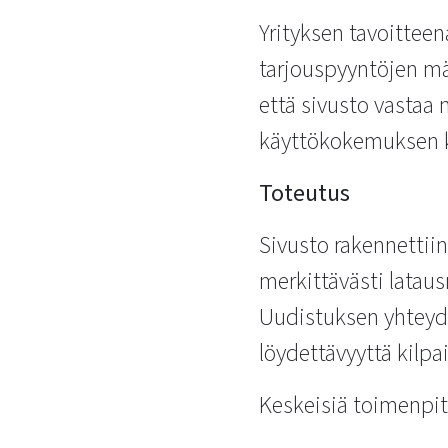
Yrityksen tavoitteen
tarjouspyyntöjen mä
että sivusto vastaa 
käyttökokemuksen kai
Toteutus
Sivusto rakennettii
merkittävästi latau
Uudistuksen yhteyd
löydettävyyttä kilpai
Keskeisiä toimenpite