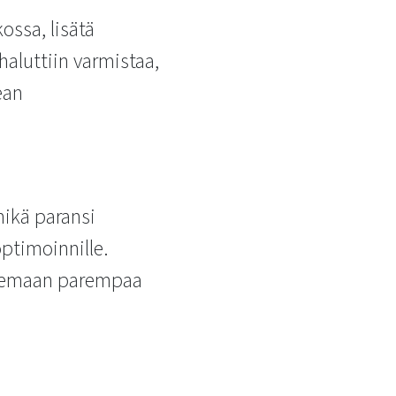
ossa, lisätä
aluttiin varmistaa,
ean
mikä paransi
ptimoinnille.
tukemaan parempaa