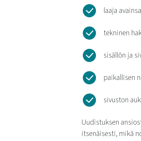
laaja avainsa
tekninen ha
sisällön ja 
paikallisen 
sivuston auk
Uudistuksen ansiost
itsenäisesti, mikä n