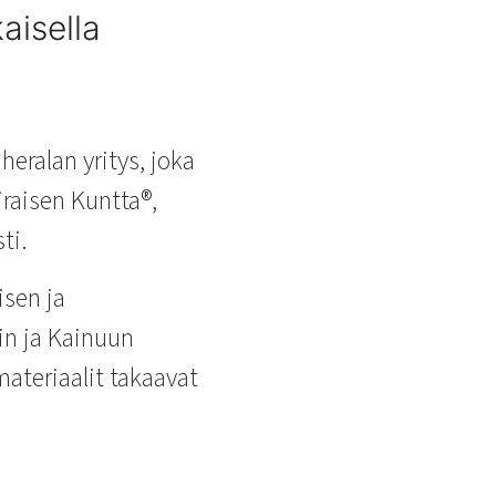
aisella
heralan yritys, joka
raisen Kuntta®,
ti.
isen ja
in ja Kainuun
ateriaalit takaavat