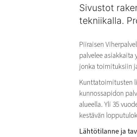
Sivustot rake
tekniikalla. P
Piiraisen Viherpalve
palvelee asiakkaita
jonka toimituksiin j
Kunttatoimitusten li
kunnossapidon palve
alueella. Yli 35 vu
kestävän lopputulokse
Lähtötilanne ja ta