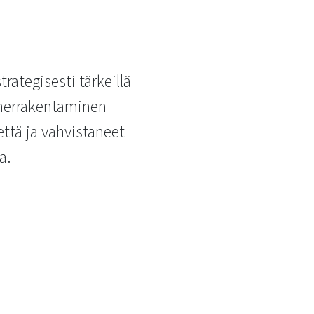
ategisesti tärkeillä
viherrakentaminen
ttä ja vahvistaneet
a.