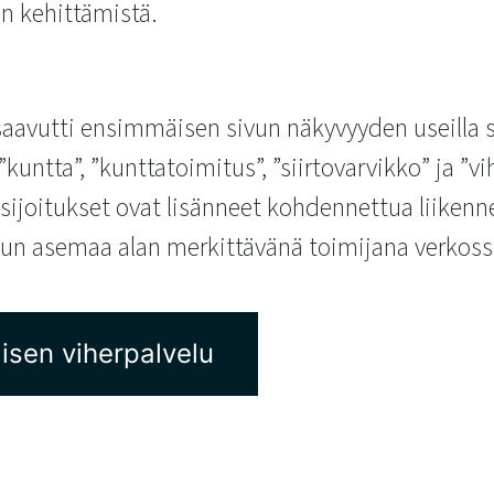
 kehittämistä.
aavutti ensimmäisen sivun näkyvyyden useilla str
”kuntta”, ”kunttatoimitus”, ”siirtovarvikko” ja ”
sijoitukset ovat lisänneet kohdennettua liikenne
elun asemaa alan merkittävänä toimijana verkoss
aisen viherpalvelu