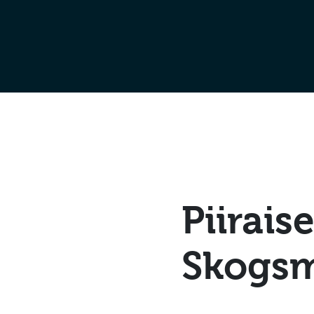
Piirais
Skogsm