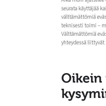
seurata käyttäjää kai
välttämättömiä eväst
teknisesti toimi – m
Välttämättömiä eväs
yhteydessä liittyvät
Oikein
kysymin