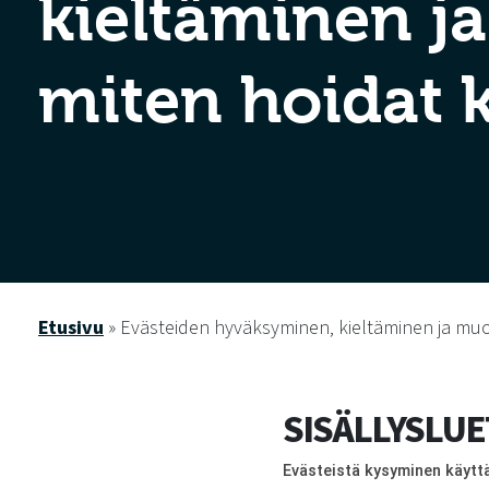
kieltäminen 
miten hoidat 
Etusivu
»
Evästeiden hyväksyminen, kieltäminen ja mu
SISÄLLYSLU
Evästeistä kysyminen käyttä