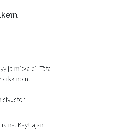
ikein
yy ja mitkä ei. Tätä
markkinointi,
n sivuston
isina. Käyttäjän