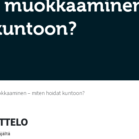
ja muokkaamine
kuntoon?
okkaaminen – miten hoidat kuntoon?
ETTELO
jältä