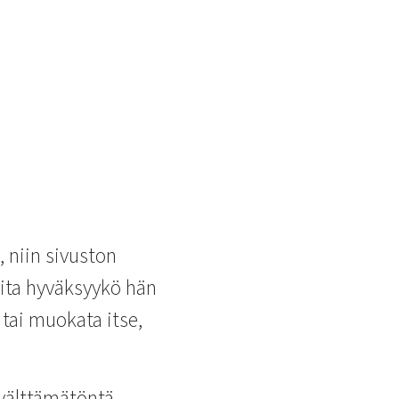
, niin sivuston
valita hyväksyykö hän
tai muokata itse,
 välttämätöntä