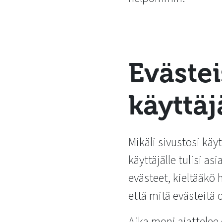
Eväste
käyttäj
Mikäli sivustosi käyt
käyttäjälle tulisi asi
evästeet, kieltääkö
että mitä evästeitä o
Aika moni ajattelee