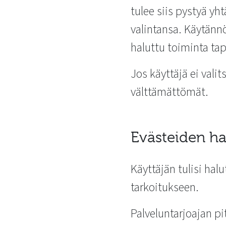
tulee siis pystyä y
valintansa. Käytännö
haluttu toiminta ta
Jos käyttäjä ei valit
välttämättömät.
Evästeiden ha
Käyttäjän tulisi hal
tarkoitukseen.
Palveluntarjoajan p