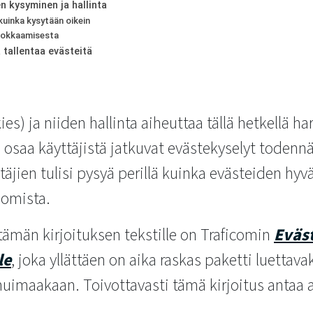
n kysyminen ja hallinta
uinka kysytään oikein
muokkaamisesta
 tallentaa evästeitä
es) ja niiden hallinta aiheuttaa tällä hetkellä h
osaa käyttäjistä jatkuvat evästekyselyt todennä
pitäjien tulisi pysyä perillä kuinka evästeiden h
nomista.
tämän kirjoituksen tekstille on Traficomin
Eväs
le
, joka yllättäen on aika raskas paketti luettava
huimaakaan. Toivottavasti tämä kirjoitus antaa