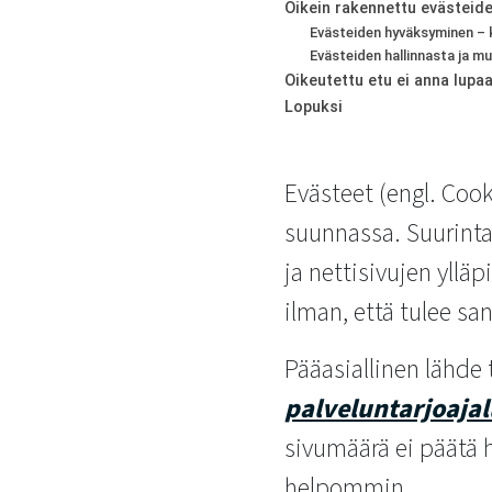
Oikein rakennettu evästeide
Evästeiden hyväksyminen – k
Evästeiden hallinnasta ja 
Oikeutettu etu ei anna lupaa
Lopuksi
Evästeet (engl. Cooki
suunnassa. Suurinta 
ja nettisivujen yllä
ilman, että tulee sa
Pääasiallinen lähde 
palveluntarjoajal
sivumäärä ei päätä 
helpommin.