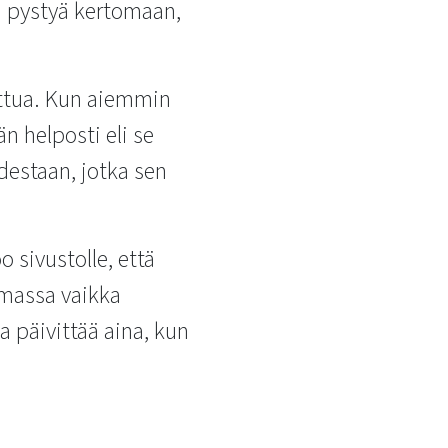
ä pystyä kertomaan,
uttua. Kun aiemmin
n helposti eli se
destaan, jotka sen
o sivustolle, että
amassa vaikka
a päivittää aina, kun