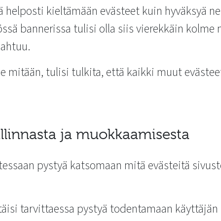
htä helposti kieltämään evästeet kuin hyväksyä n
ssä bannerissa tulisi olla siis vierekkäin kolme 
pahtuu.
se mitään, tulisi tulkita, että kaikki muut evästee
llinnasta ja muokkaamisesta
utessaan pystyä katsomaan mitä evästeitä sivust
itäisi tarvittaessa pystyä todentamaan käyttäjä