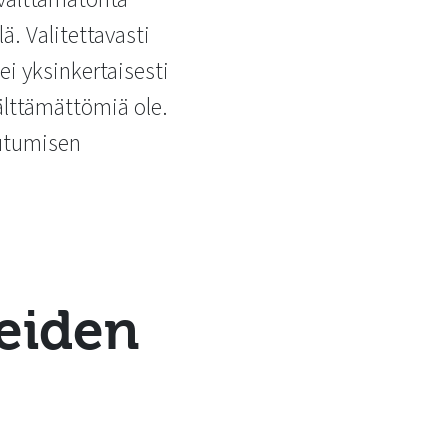
ä. Valitettavasti
ei yksinkertaisesti
välttämättömiä ole.
autumisen
teiden