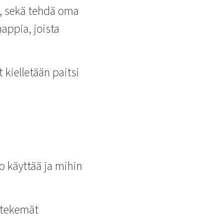
e, sekä tehdä oma
nappia, joista
t kielletään paitsi
o käyttää ja mihin
n tekemät