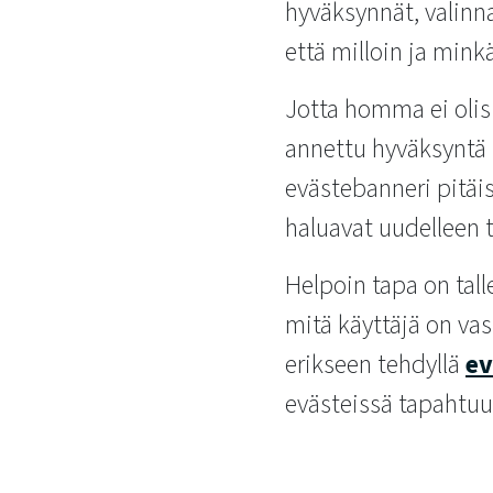
hyväksynnät, valinn
että milloin ja mink
Jotta homma ei olis
annettu hyväksyntä h
evästebanneri pitäi
haluavat uudelleen t
Helpoin tapa on talle
mitä käyttäjä on va
erikseen tehdyllä
ev
evästeissä tapahtu