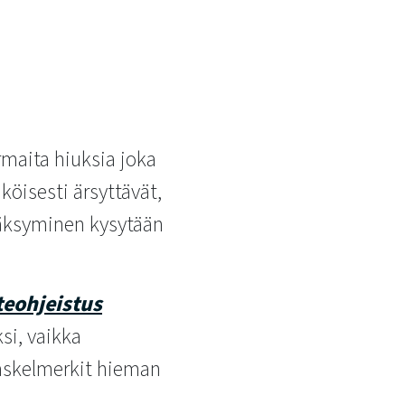
armaita hiuksia joka
köisesti ärsyttävät,
yväksyminen kysytään
teohjeistus
ksi, vaikka
 askelmerkit hieman