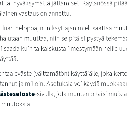
at tai hyväksymättä jättämiset. Käytänössä pitä
älainen vastaus on annettu.
i liian helppoa, niin käyttäjän mieli saattaa mu
alutaan muuttaa, niin se pitäisi pystyä tekemää
si saada kuin taikaiskusta ilmestymään heille uu
äyttää.
ntaa eväste (välttämätön) käyttäjälle, joka kerto
stannut ja milloin. Asetuksia voi käydä muokka
ästeseloste
-sivulla, jota muuten pitäisi muista
u muutoksia.