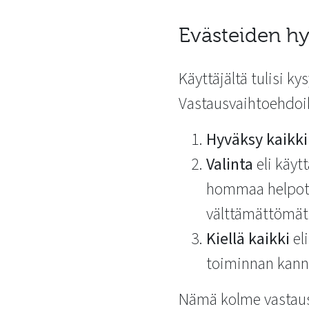
Evästeiden h
Käyttäjältä tulisi ky
Vastausvaihtoehdoik
Hyväksy kaikki
Valinta
eli käyt
hommaa helpotta
välttämättömät 
Kiellä kaikki
el
toiminnan kann
Nämä kolme vastausv