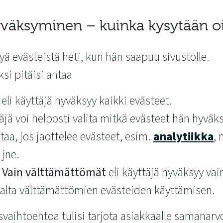
yväksyminen – kuinka kysytään o
syä evästeistä heti, kun hän saapuu sivustolle.
si pitäisi antaa
eli käyttäjä hyväksyy kaikki evästeet.
täjä voi helposti valita mitkä evästeet hän hyväks
a, jos jaottelee evästeet, esim.
analytiikka
, 
jne.
i
Vain välttämättömät
eli käyttäjä hyväksyy vai
alta välttämättömien evästeiden käyttämisen.
aihtoehtoa tulisi tarjota asiakkaalle samanarvo