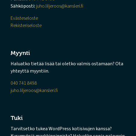
Sähköposti:
juho.liljeroos@kansleri.fi
Evästeseloste
Rekisteriseloste
Myynti
Haluatko tietää lisää tai oletko valmis ostamaan? Ota
yhteyttä myyntiin.
040 741 8498
juho.liljeroos@kansleri.fi
Tuki
Tarvitsetko tukea WordPress kotisivujen kanssa?