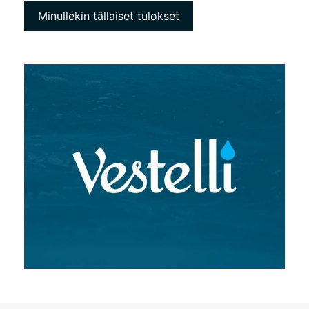
Minullekin tällaiset tulokset