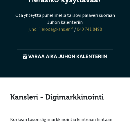
Ota yhteyttä puhelimella tai sovi palaveri suoraan
Juhon kalenteriin
juho.liljeroos@kansleri.fi
/
040 741 8498
VARAA AIKA JUHON KALENTERIIN
Kansleri - Digimarkkinointi
Korkean tason digimarkkinointia kiinteään hintaan