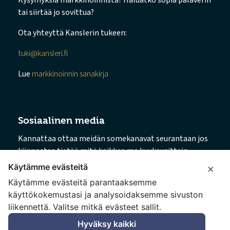
Kysymyksiä markkinoinnista? Haluatko sopia palaverin
tai siirtää jo sovittua?
Ota yhteyttä Kanslerin tukeen:
tuki@kansleri.fi
Lue
markkinoinnin sanakirja
Sosiaalinen media
Kannattaa ottaa meidän somekanavat seurantaan jos
kiinnostaa tietää mitä kaikkea me kuukausittain
puuhaillaan.
Käytämme evästeitä
×
Käytämme evästeitä parantaaksemme
→ Facebook
käyttökokemustasi ja analysoidaksemme sivuston
→ Instagram
liikennettä. Valitse mitkä evästeet sallit.
→ LinkedIn
→ TikTok
Hyväksy kaikki