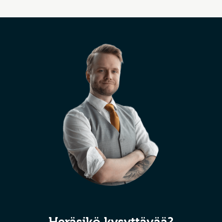
Heräsikö kysyttävää?