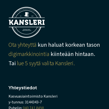
Ota yhteyttä
kun haluat korkean tason
digimarkkinointia
kiinteään hintaan.
Tai
lue 5 syytä valita Kansleri.
Yhteystiedot
Kasvuasiaintoimisto Kansleri
y-tunnus: 3144343-7
Puhelin:
040 741 8498