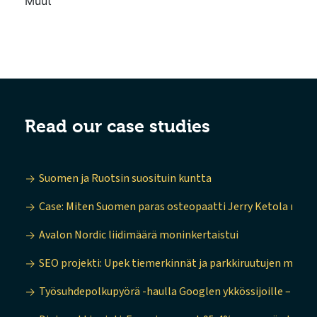
Muut
Read our case studies
Suomen ja Ruotsin suosituin kuntta
Case: Miten Suomen paras osteopaatti Jerry Ketola noste
Avalon Nordic liidimäärä moninkertaistui
SEO projekti: Upek tiemerkinnät ja parkkiruutujen maala
Työsuhdepolkupyörä -haulla Googlen ykkössijoille – SEO p