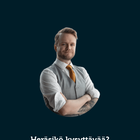
Heräsikö kysyttävää?