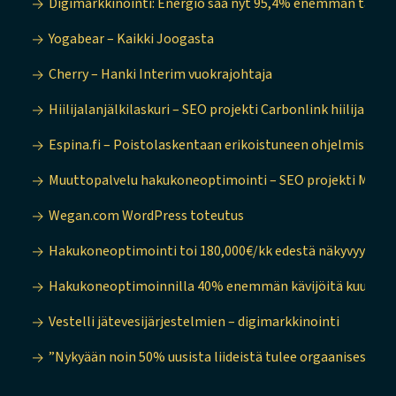
Digimarkkinointi: Energio saa nyt 95,4% enemmän tarjo
Yogabear – Kaikki Joogasta
Cherry – Hanki Interim vuokrajohtaja
Hiilijalanjälkilaskuri – SEO projekti Carbonlink hiilijalanjä
Espina.fi – Poistolaskentaan erikoistuneen ohjelmistotal
Muuttopalvelu hakukone­optimointi – SEO projekti Muutt
Wegan.com WordPress toteutus
Hakukone­optimointi toi 180,000€/kk edestä näkyvyyttä
Hakukone­optimoinnilla 40% enemmän kävijöitä kuukaud
Vestelli jätevesijärjestelmien – digimarkkinointi
”Nykyään noin 50% uusista liideistä tulee orgaanisesti” 