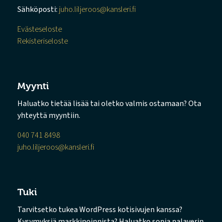
Sähköposti:
juho.liljeroos@kansleri.fi
Evästeseloste
Rekisteriseloste
Myynti
Haluatko tietää lisää tai oletko valmis ostamaan? Ota
yhteyttä myyntiin.
040 741 8498
juho.liljeroos@kansleri.fi
Tuki
Tarvitsetko tukea WordPress kotisivujen kanssa?
Kysymyksiä markkinoinnista? Haluatko sopia palaverin