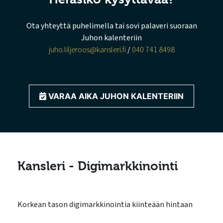
Ota yhteyttä puhelimella tai sovi palaveri suoraan
Juhon kalenteriin
juho.liljeroos@kansleri.fi
/
040 741 8498
VARAA AIKA JUHON KALENTERIIN
Kansleri - Digimarkkinointi
Korkean tason digimarkkinointia kiinteään hintaan