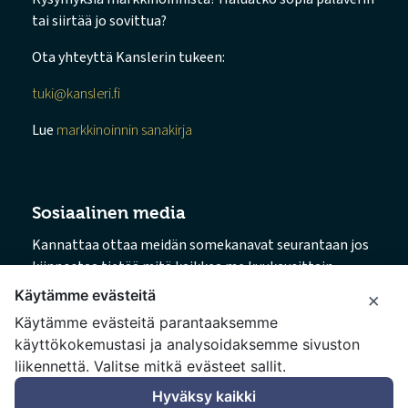
tai siirtää jo sovittua?
Ota yhteyttä Kanslerin tukeen:
tuki@kansleri.fi
Lue
markkinoinnin sanakirja
Sosiaalinen media
Kannattaa ottaa meidän somekanavat seurantaan jos
kiinnostaa tietää mitä kaikkea me kuukausittain
puuhaillaan.
Käytämme evästeitä
×
Käytämme evästeitä parantaaksemme
→ Facebook
käyttökokemustasi ja analysoidaksemme sivuston
→ Instagram
liikennettä. Valitse mitkä evästeet sallit.
→ LinkedIn
→ TikTok
Hyväksy kaikki